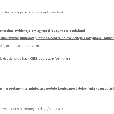
a deklarację przedkłada zarządca budynku.
centralna-ewidencja-emisyjnosci-budynkow-ceeb.html
https://www.gunb.gov.pl/strona/centralna-ewidencja-emisyjnosci-budy
okój nr 11. parter budynku
dzając dane do bazy CEEB poprzez
e-formularz
ji w podanym terminie, spowoduje konieczność dokonania kontroli źródła
owania Przestrzennego, tel. 74/ 81 01 315.