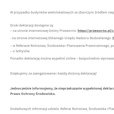
W przypadku budynków wielolokalowych ze zbiorczym źródłem ciepł
Druki deklaracji dostępne są:
– na stronie internetowej Gminy Przeworno:
https://przeworno.pl/
- na stronie internetowej Głównego Urzędu Nadzoru Budowlanego:
– w Referacie Rolnictwa, Środowiska i Planowania Przestrzennego, p
– u Sołtysów.
Ponadto deklarację można wypełnić online – bezpośrednio wprowa
Dziękujemy za zaangażowanie i każdą złożoną deklarację!
Jednocześnie informujemy, że nieprzekazanie wypełnionej deklarac
Prawo Ochrony Środowiska.
Dodatkowych informacji udziela: Referat Rolnictwa, Środowiska i Plan